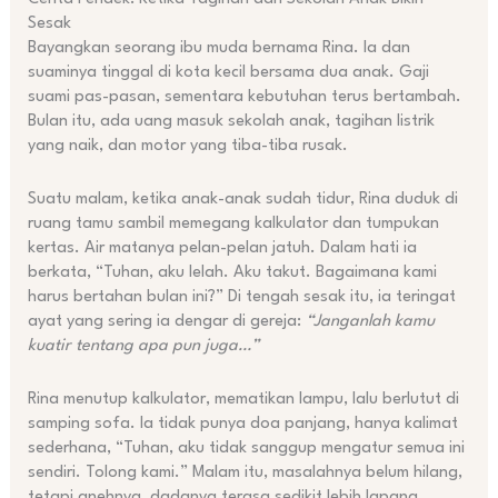
Sesak
Bayangkan seorang ibu muda bernama Rina. Ia dan
suaminya tinggal di kota kecil bersama dua anak. Gaji
suami pas-pasan, sementara kebutuhan terus bertambah.
Bulan itu, ada uang masuk sekolah anak, tagihan listrik
yang naik, dan motor yang tiba-tiba rusak.
Suatu malam, ketika anak-anak sudah tidur, Rina duduk di
ruang tamu sambil memegang kalkulator dan tumpukan
kertas. Air matanya pelan-pelan jatuh. Dalam hati ia
berkata, “Tuhan, aku lelah. Aku takut. Bagaimana kami
harus bertahan bulan ini?” Di tengah sesak itu, ia teringat
ayat yang sering ia dengar di gereja:
“Janganlah kamu
kuatir tentang apa pun juga…”
Rina menutup kalkulator, mematikan lampu, lalu berlutut di
samping sofa. Ia tidak punya doa panjang, hanya kalimat
sederhana, “Tuhan, aku tidak sanggup mengatur semua ini
sendiri. Tolong kami.” Malam itu, masalahnya belum hilang,
tetapi anehnya, dadanya terasa sedikit lebih lapang.